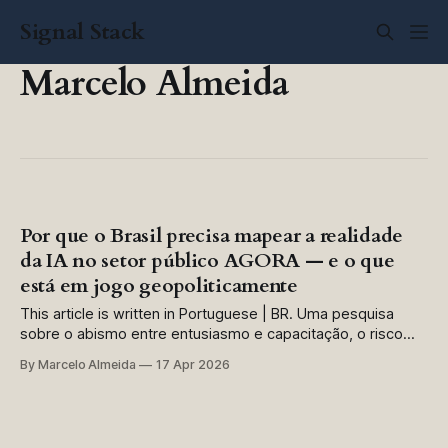
Signal Stack
Marcelo Almeida
Por que o Brasil precisa mapear a realidade
da IA no setor público AGORA — e o que
está em jogo geopoliticamente
This article is written in Portuguese | BR. Uma pesquisa
sobre o abismo entre entusiasmo e capacitação, o risco
invisível da Shadow AI e a disputa global por soberania
By Marcelo Almeida
17 Apr 2026
digital Há alguns meses, lancei uma pesquisa simples para
meus clientes: como a IA está transformando (ou não) o
setor público brasileiro?